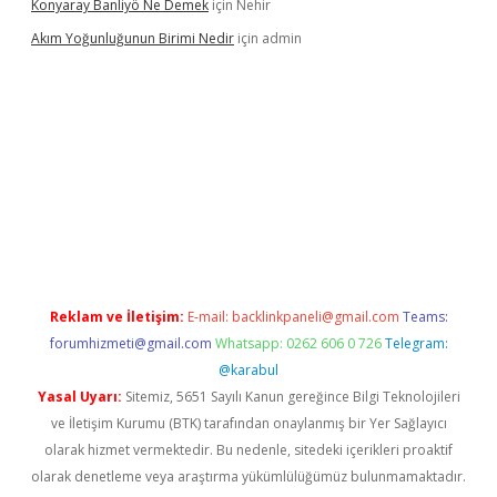
Konyaray Banliyö Ne Demek
için
Nehir
Akım Yoğunluğunun Birimi Nedir
için
admin
r giriş
betexpergir.net
Reklam ve İletişim:
E-mail:
backlinkpaneli@gmail.com
Teams:
forumhizmeti@gmail.com
Whatsapp: 0262 606 0 726
Telegram:
@karabul
Yasal Uyarı:
Sitemiz, 5651 Sayılı Kanun gereğince Bilgi Teknolojileri
ve İletişim Kurumu (BTK) tarafından onaylanmış bir Yer Sağlayıcı
olarak hizmet vermektedir. Bu nedenle, sitedeki içerikleri proaktif
olarak denetleme veya araştırma yükümlülüğümüz bulunmamaktadır.