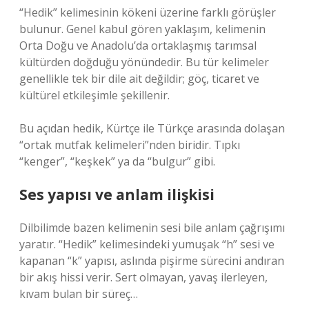
“Hedik” kelimesinin kökeni üzerine farklı görüşler
bulunur. Genel kabul gören yaklaşım, kelimenin
Orta Doğu ve Anadolu’da ortaklaşmış tarımsal
kültürden doğduğu yönündedir. Bu tür kelimeler
genellikle tek bir dile ait değildir; göç, ticaret ve
kültürel etkileşimle şekillenir.
Bu açıdan hedik, Kürtçe ile Türkçe arasında dolaşan
“ortak mutfak kelimeleri”nden biridir. Tıpkı
“kenger”, “keşkek” ya da “bulgur” gibi.
Ses yapısı ve anlam ilişkisi
Dilbilimde bazen kelimenin sesi bile anlam çağrışımı
yaratır. “Hedik” kelimesindeki yumuşak “h” sesi ve
kapanan “k” yapısı, aslında pişirme sürecini andıran
bir akış hissi verir. Sert olmayan, yavaş ilerleyen,
kıvam bulan bir süreç…