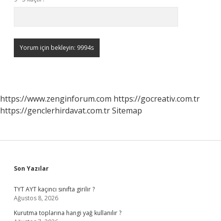
https://www.zenginforum.com
https://gocreativ.com.tr
https://genclerhirdavat.com.tr
Sitemap
Sidebar
Son Yazılar
TYT AYT kaçıncı sınıfta girilir ?
Ağustos 8, 2026
Kurutma toplarına hangi yağ kullanılır ?