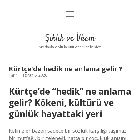
menüyü
Anasayfa
aç
Gizlilik Politikası
Şıklık ve İlham
Yasal Uyarı
Modayla dolu keyifli öneriler keşfet!
Hakkımızda
Kürtçe’de hedik ne anlama gelir ?
Tarih: Haziran 6, 2026
Kürtçe’de “hedik” ne anlama
gelir? Kökeni, kültürü ve
günlük hayattaki yeri
Kelimeler bazen sadece bir sözlük karşılığı taşımaz;
bir mutfağı, bir geleneği, hatta bir çocukluk anısını