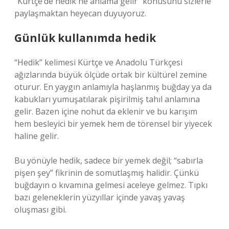
“Kürtçe’de hedik ne anlama gelir” konusunu sizlerle
paylaşmaktan heyecan duyuyoruz.
Günlük kullanımda hedik
“Hedik” kelimesi Kürtçe ve Anadolu Türkçesi
ağızlarında büyük ölçüde ortak bir kültürel zemine
oturur. En yaygın anlamıyla haşlanmış buğday ya da
kabukları yumuşatılarak pişirilmiş tahıl anlamına
gelir. Bazen içine nohut da eklenir ve bu karışım
hem besleyici bir yemek hem de törensel bir yiyecek
haline gelir.
Bu yönüyle hedik, sadece bir yemek değil; “sabırla
pişen şey” fikrinin de somutlaşmış halidir. Çünkü
buğdayın o kıvamına gelmesi aceleye gelmez. Tıpkı
bazı geleneklerin yüzyıllar içinde yavaş yavaş
oluşması gibi.