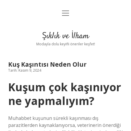
menüyü
Anasayfa
aç
Gizlilik Politikası
Şıklık ve İlham
Yasal Uyarı
Modayla dolu keyifli öneriler keşfet!
Hakkımızda
Kuş Kaşıntısı Neden Olur
Tarih: Kasım 9, 2024
Kuşum çok kaşınıyor
ne yapmalıyım?
Muhabbet kuşunun sürekli kaşınması dış
parazitlerden kaynaklanıyorsa, veterinerin önerdiği