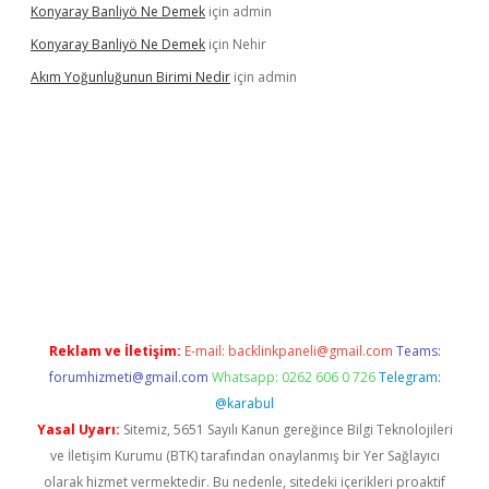
Konyaray Banliyö Ne Demek
için
admin
Konyaray Banliyö Ne Demek
için
Nehir
Akım Yoğunluğunun Birimi Nedir
için
admin
xper giriş
betexpergir.net
Reklam ve İletişim:
E-mail:
backlinkpaneli@gmail.com
Teams:
forumhizmeti@gmail.com
Whatsapp: 0262 606 0 726
Telegram:
@karabul
Yasal Uyarı:
Sitemiz, 5651 Sayılı Kanun gereğince Bilgi Teknolojileri
ve İletişim Kurumu (BTK) tarafından onaylanmış bir Yer Sağlayıcı
olarak hizmet vermektedir. Bu nedenle, sitedeki içerikleri proaktif