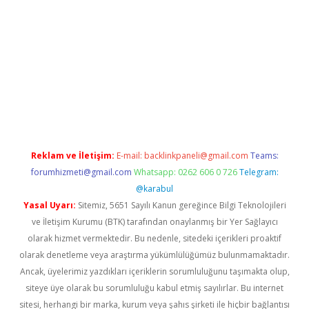
er giriş
betexpergir.net
Reklam ve İletişim:
E-mail:
backlinkpaneli@gmail.com
Teams:
forumhizmeti@gmail.com
Whatsapp: 0262 606 0 726
Telegram:
@karabul
Yasal Uyarı:
Sitemiz, 5651 Sayılı Kanun gereğince Bilgi Teknolojileri
ve İletişim Kurumu (BTK) tarafından onaylanmış bir Yer Sağlayıcı
olarak hizmet vermektedir. Bu nedenle, sitedeki içerikleri proaktif
olarak denetleme veya araştırma yükümlülüğümüz bulunmamaktadır.
Ancak, üyelerimiz yazdıkları içeriklerin sorumluluğunu taşımakta olup,
siteye üye olarak bu sorumluluğu kabul etmiş sayılırlar. Bu internet
sitesi, herhangi bir marka, kurum veya şahıs şirketi ile hiçbir bağlantısı