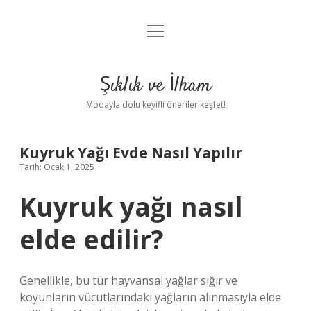
menüyü
Anasayfa
aç
Gizlilik Politikası
Şıklık ve İlham
Yasal Uyarı
Modayla dolu keyifli öneriler keşfet!
Hakkımızda
Kuyruk Yağı Evde Nasıl Yapılır
Tarih: Ocak 1, 2025
Kuyruk yağı nasıl
elde edilir?
Genellikle, bu tür hayvansal yağlar sığır ve
koyunların vücutlarındaki yağların alınmasıyla elde