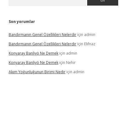
Son yorumlar
Bandırmanın Genel Özellikleri Nelerdir
için
admin
Bandırmanın Genel Özellikleri Nelerdir
için
Elifnaz
Konyaray Banliyö Ne Demek
için
admin
Konyaray Banliyö Ne Demek
için
Nehir
Akım Yoğunluğunun Birimi Nedir
için
admin
betexper giriş
betexpergir.net