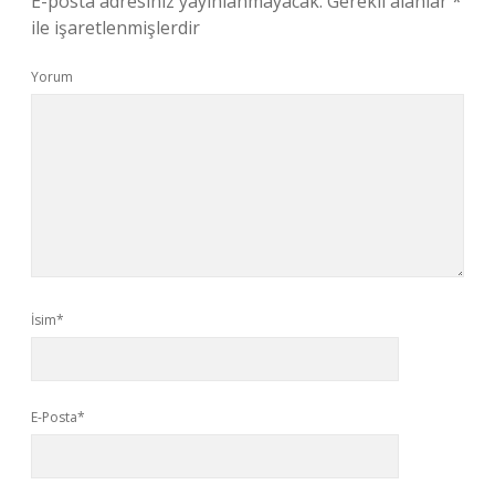
E-posta adresiniz yayınlanmayacak.
Gerekli alanlar
*
ile işaretlenmişlerdir
Yorum
İsim*
E-Posta*