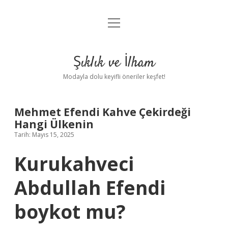
menüyü
Anasayfa
aç
Gizlilik Politikası
Şıklık ve İlham
Yasal Uyarı
Modayla dolu keyifli öneriler keşfet!
Hakkımızda
Mehmet Efendi Kahve Çekirdeği
Hangi Ülkenin
Tarih: Mayıs 15, 2025
Kurukahveci
Abdullah Efendi
boykot mu?