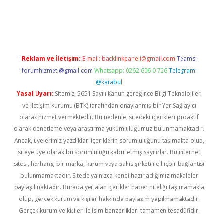
xper giriş
betexpergir.net
Reklam ve İletişim:
E-mail:
backlinkpaneli@gmail.com
Teams:
forumhizmeti@gmail.com
Whatsapp: 0262 606 0 726
Telegram:
@karabul
Yasal Uyarı:
Sitemiz, 5651 Sayılı Kanun gereğince Bilgi Teknolojileri
ve İletişim Kurumu (BTK) tarafından onaylanmış bir Yer Sağlayıcı
olarak hizmet vermektedir. Bu nedenle, sitedeki içerikleri proaktif
olarak denetleme veya araştırma yükümlülüğümüz bulunmamaktadır.
Ancak, üyelerimiz yazdıkları içeriklerin sorumluluğunu taşımakta olup,
siteye üye olarak bu sorumluluğu kabul etmiş sayılırlar. Bu internet
sitesi, herhangi bir marka, kurum veya şahıs şirketi ile hiçbir bağlantısı
bulunmamaktadır. Sitede yalnızca kendi hazırladığımız makaleler
paylaşılmaktadır. Burada yer alan içerikler haber niteliği taşımamakta
olup, gerçek kurum ve kişiler hakkında paylaşım yapılmamaktadır.
Gerçek kurum ve kişiler ile isim benzerlikleri tamamen tesadüfidir.