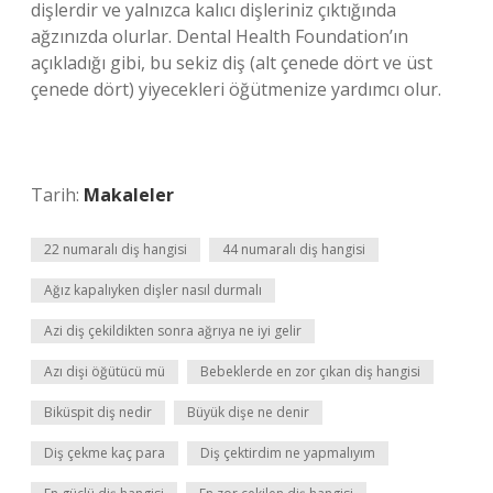
dişlerdir ve yalnızca kalıcı dişleriniz çıktığında
ağzınızda olurlar. Dental Health Foundation’ın
açıkladığı gibi, bu sekiz diş (alt çenede dört ve üst
çenede dört) yiyecekleri öğütmenize yardımcı olur.
Tarih:
Makaleler
22 numaralı diş hangisi
44 numaralı diş hangisi
Ağız kapalıyken dişler nasıl durmalı
Azi diş çekildikten sonra ağrıya ne iyi gelir
Azı dişi öğütücü mü
Bebeklerde en zor çıkan diş hangisi
Biküspit diş nedir
Büyük dişe ne denir
Diş çekme kaç para
Diş çektirdim ne yapmalıyım