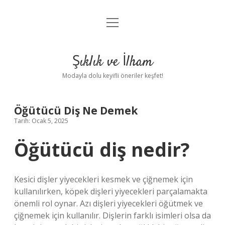
menüyü
Anasayfa
aç
Gizlilik Politikası
Şıklık ve İlham
Yasal Uyarı
Modayla dolu keyifli öneriler keşfet!
Hakkımızda
Öğütücü Diş Ne Demek
Tarih: Ocak 5, 2025
Öğütücü diş nedir?
Kesici dişler yiyecekleri kesmek ve çiğnemek için
kullanılırken, köpek dişleri yiyecekleri parçalamakta
önemli rol oynar. Azı dişleri yiyecekleri öğütmek ve
çiğnemek için kullanılır. Dişlerin farklı isimleri olsa da