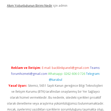
Akım Yoğunluğunun Birimi Nedir
için
admin
etexper giriş
betexpergir.net
Reklam ve İletişim:
E-mail:
backlinkpaneli@gmail.com
Teams:
forumhizmeti@gmail.com
Whatsapp: 0262 606 0 726
Telegram:
@karabul
Yasal Uyarı:
Sitemiz, 5651 Sayılı Kanun gereğince Bilgi Teknolojileri
ve İletişim Kurumu (BTK) tarafından onaylanmış bir Yer Sağlayıcı
olarak hizmet vermektedir. Bu nedenle, sitedeki içerikleri proaktif
olarak denetleme veya araştırma yükümlülüğümüz bulunmamaktadır.
Ancak, üyelerimiz yazdıkları içeriklerin sorumluluğunu taşımakta olup,