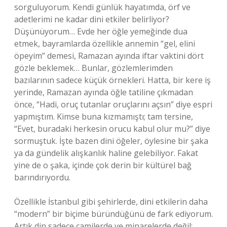
sorguluyorum. Kendi günlük hayatımda, örf ve
adetlerimi ne kadar dini etkiler belirliyor?
Düşünüyorum… Evde her öğle yemeğinde dua
etmek, bayramlarda özellikle annemin “gel, elini
öpeyim” demesi, Ramazan ayında iftar vaktini dört
gözle beklemek… Bunlar, gözlemlerimden
bazılarının sadece küçük örnekleri. Hatta, bir kere iş
yerinde, Ramazan ayında öğle tatiline çıkmadan
önce, “Hadi, oruç tutanlar oruçlarını açsın” diye espri
yapmıştım. Kimse buna kızmamıştı; tam tersine,
“Evet, buradaki herkesin orucu kabul olur mu?” diye
sormuştuk. İşte bazen dini öğeler, öylesine bir şaka
ya da gündelik alışkanlık haline gelebiliyor. Fakat
yine de o şaka, içinde çok derin bir kültürel bağ
barındırıyordu.
Özellikle İstanbul gibi şehirlerde, dini etkilerin daha
“modern” bir biçime büründüğünü de fark ediyorum.
Artık din sadece camilerde ve minarelerde değil;