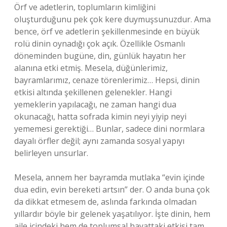
Örf ve adetlerin, toplumların kimliğini
oluşturduğunu pek çok kere duymuşsunuzdur. Ama
bence, örf ve adetlerin şekillenmesinde en büyük
rolü dinin oynadığı çok açık. Özellikle Osmanlı
döneminden bugüne, din, günlük hayatın her
alanına etki etmiş. Mesela, düğünlerimiz,
bayramlarımız, cenaze törenlerimiz… Hepsi, dinin
etkisi altında şekillenen gelenekler. Hangi
yemeklerin yapılacağı, ne zaman hangi dua
okunacağı, hatta sofrada kimin neyi yiyip neyi
yememesi gerektiği… Bunlar, sadece dini normlara
dayalı örfler değil; aynı zamanda sosyal yapıyı
belirleyen unsurlar.
Mesela, annem her bayramda mutlaka “evin içinde
dua edin, evin bereketi artsın” der. O anda buna çok
da dikkat etmesem de, aslında farkında olmadan
yıllardır böyle bir gelenek yaşatılıyor. İşte dinin, hem
aile içindeki hem de toplumsal hayattaki etkisi tam