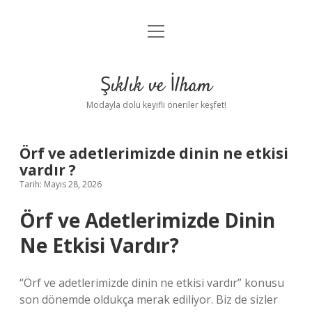
menüyü
Anasayfa
aç
Gizlilik Politikası
Şıklık ve İlham
Yasal Uyarı
Modayla dolu keyifli öneriler keşfet!
Hakkımızda
Örf ve adetlerimizde dinin ne etkisi
vardır ?
Tarih: Mayıs 28, 2026
Örf ve Adetlerimizde Dinin
Ne Etkisi Vardır?
“Örf ve adetlerimizde dinin ne etkisi vardır” konusu
son dönemde oldukça merak ediliyor. Biz de sizler