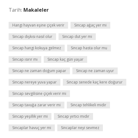
Tarih:
Makaleler
Hangi hayvan eşine çiçek verir
Sincap ağaç yer mi
Sincap dışkısı nasıl olur
Sincap dut yer mi
Sincap hangi kokuya gelmez
Sincap hasta olur mu
Sincap ısırır mı
Sincap kaç gün yaşar
Sincap ne zaman doğum yapar
Sincap ne zaman uyur
Sincap nereye yuva yapar
Sincap senede kaç kere doğurur
Sincap sevgilisine çiçek verir mi
Sincap tavuğa zarar verir mi
Sincap tehlikeli midir
Sincap yeşillik yer mi
Sincap yırtıcı mıdır
Sincaplar havuç yer mi
Sincaplar neyi sevmez