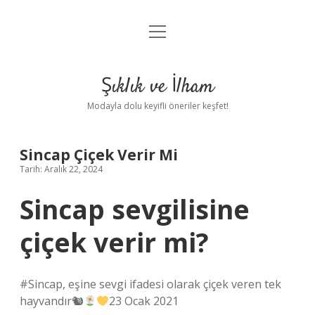
menüyü
Anasayfa
aç
Gizlilik Politikası
Şıklık ve İlham
Yasal Uyarı
Modayla dolu keyifli öneriler keşfet!
Hakkımızda
Sincap Çiçek Verir Mi
Tarih: Aralık 22, 2024
Sincap sevgilisine
çiçek verir mi?
#Sincap, eşine sevgi ifadesi olarak çiçek veren tek
hayvandır🐿
23 Ocak 2021