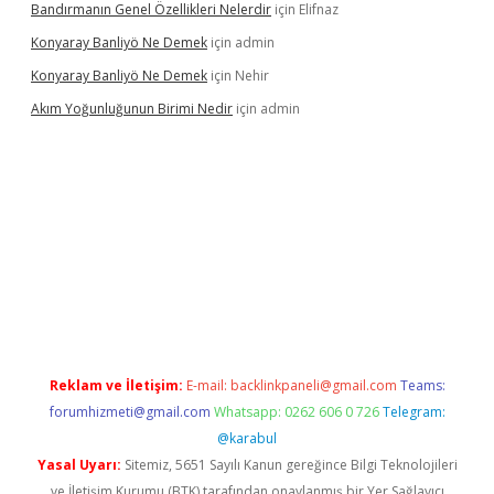
Bandırmanın Genel Özellikleri Nelerdir
için
Elifnaz
Konyaray Banliyö Ne Demek
için
admin
Konyaray Banliyö Ne Demek
için
Nehir
Akım Yoğunluğunun Birimi Nedir
için
admin
per giriş
betexpergir.net
Reklam ve İletişim:
E-mail:
backlinkpaneli@gmail.com
Teams:
forumhizmeti@gmail.com
Whatsapp: 0262 606 0 726
Telegram:
@karabul
Yasal Uyarı:
Sitemiz, 5651 Sayılı Kanun gereğince Bilgi Teknolojileri
ve İletişim Kurumu (BTK) tarafından onaylanmış bir Yer Sağlayıcı