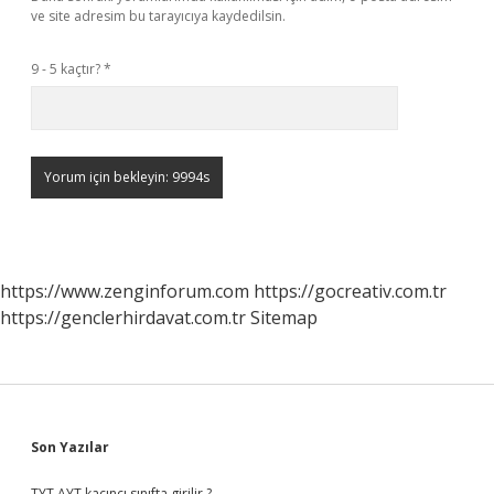
ve site adresim bu tarayıcıya kaydedilsin.
9 - 5 kaçtır?
*
https://www.zenginforum.com
https://gocreativ.com.tr
https://genclerhirdavat.com.tr
Sitemap
Sidebar
Son Yazılar
TYT AYT kaçıncı sınıfta girilir ?