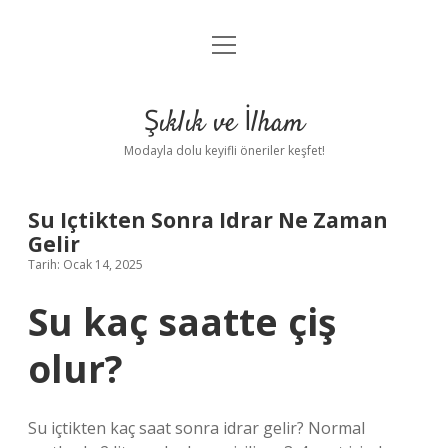
menüyü
Anasayfa
aç
Gizlilik Politikası
Şıklık ve İlham
Yasal Uyarı
Modayla dolu keyifli öneriler keşfet!
Hakkımızda
Su Içtikten Sonra Idrar Ne Zaman
Gelir
Tarih: Ocak 14, 2025
Su kaç saatte çiş
olur?
Su içtikten kaç saat sonra idrar gelir? Normal