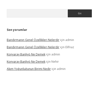
Arama
Son yorumlar
Bandırmanın Genel Özellikleri Nelerdir
için
admin
Bandırmanın Genel Özellikleri Nelerdir
için
Elifnaz
Konyaray Banliyö Ne Demek
için
admin
Konyaray Banliyö Ne Demek
için
Nehir
Akım Yoğunluğunun Birimi Nedir
için
admin
per giriş
betexpergir.net