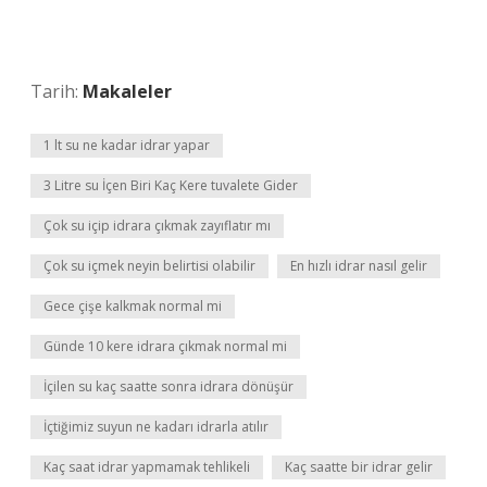
Tarih:
Makaleler
1 lt su ne kadar idrar yapar
3 Litre su İçen Biri Kaç Kere tuvalete Gider
Çok su içip idrara çıkmak zayıflatır mı
Çok su içmek neyin belirtisi olabilir
En hızlı idrar nasıl gelir
Gece çişe kalkmak normal mi
Günde 10 kere idrara çıkmak normal mi
İçilen su kaç saatte sonra idrara dönüşür
İçtiğimiz suyun ne kadarı idrarla atılır
Kaç saat idrar yapmamak tehlikeli
Kaç saatte bir idrar gelir