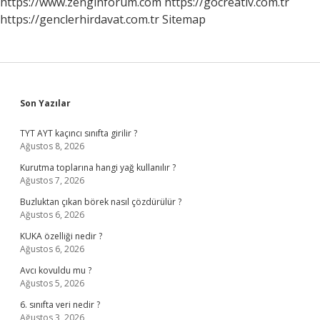
https://www.zenginforum.com
https://gocreativ.com.tr
https://genclerhirdavat.com.tr
Sitemap
Sidebar
Son Yazılar
TYT AYT kaçıncı sınıfta girilir ?
Ağustos 8, 2026
Kurutma toplarına hangi yağ kullanılır ?
Ağustos 7, 2026
Buzluktan çıkan börek nasıl çözdürülür ?
Ağustos 6, 2026
KUKA özelliği nedir ?
Ağustos 6, 2026
Avcı kovuldu mu ?
Ağustos 5, 2026
6. sınıfta veri nedir ?
Ağustos 3, 2026