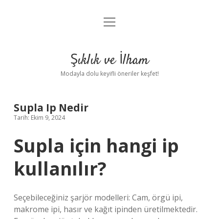
menüyü
Anasayfa
aç
Gizlilik Politikası
Şıklık ve İlham
Yasal Uyarı
Modayla dolu keyifli öneriler keşfet!
Hakkımızda
Supla Ip Nedir
Tarih: Ekim 9, 2024
Supla için hangi ip
kullanılır?
Seçebileceğiniz şarjör modelleri: Cam, örgü ipi,
makrome ipi, hasır ve kağıt ipinden üretilmektedir.