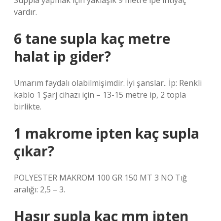
Suppla yapmak için yaklaşık 9 metre ipe ihtiyaç
vardır.
6 tane supla kaç metre
halat ip gider?
Umarım faydalı olabilmişimdir. İyi şanslar.. İp: Renkli
kablo 1 Şarj cihazı için – 13-15 metre ip, 2 topla
birlikte.
1 makrome ipten kaç supla
çıkar?
POLYESTER MAKROM 100 GR 150 MT 3 NO Tığ
aralığı: 2,5 – 3.
Hasır supla kaç mm ipten