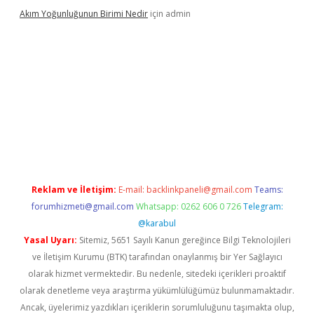
Akım Yoğunluğunun Birimi Nedir
için
admin
ş
betexpergir.net
Reklam ve İletişim:
E-mail:
backlinkpaneli@gmail.com
Teams:
forumhizmeti@gmail.com
Whatsapp: 0262 606 0 726
Telegram:
@karabul
Yasal Uyarı:
Sitemiz, 5651 Sayılı Kanun gereğince Bilgi Teknolojileri
ve İletişim Kurumu (BTK) tarafından onaylanmış bir Yer Sağlayıcı
olarak hizmet vermektedir. Bu nedenle, sitedeki içerikleri proaktif
olarak denetleme veya araştırma yükümlülüğümüz bulunmamaktadır.
Ancak, üyelerimiz yazdıkları içeriklerin sorumluluğunu taşımakta olup,