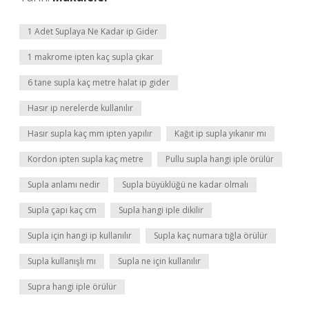
1 Adet Suplaya Ne Kadar ip Gider
1 makrome ipten kaç supla çıkar
6 tane supla kaç metre halat ip gider
Hasır ip nerelerde kullanılır
Hasır supla kaç mm ipten yapılır
Kağıt ip supla yıkanır mı
Kordon ipten supla kaç metre
Pullu supla hangi iple örülür
Supla anlamı nedir
Supla büyüklüğü ne kadar olmalı
Supla çapı kaç cm
Supla hangi iple dikilir
Supla için hangi ip kullanılır
Supla kaç numara tığla örülür
Supla kullanışlı mı
Supla ne için kullanılır
Supra hangi iple örülür