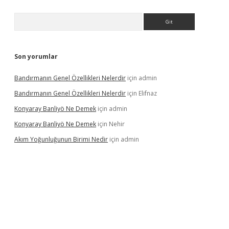
Arama
Son yorumlar
Bandırmanın Genel Özellikleri Nelerdir
için
admin
Bandırmanın Genel Özellikleri Nelerdir
için
Elifnaz
Konyaray Banliyö Ne Demek
için
admin
Konyaray Banliyö Ne Demek
için
Nehir
Akım Yoğunluğunun Birimi Nedir
için
admin
rgir.net