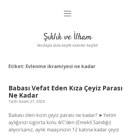
menüyü
Anasayfa
aç
Gizlilik Politikası
Şıklık ve İlham
Yasal Uyarı
Modayla dolu keyifli öneriler keşfet!
Hakkımızda
Etiket:
Evlenme ikramiyesi ne kadar
Babası Vefat Eden Kıza Çeyiz Parası
Ne Kadar
Tarih: Kasım 27, 2024
Babası ölen kızın çeyiz parası ne kadar? ►Yetim
aylığınızı sigorta kolu 4/C’den (Emekli Sandığı)
alıyorsanız, aylık maaşınızın 12 katına kadar çeyiz