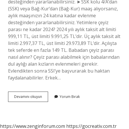
desteğinden yararlanabilirsiniz. ►SSK kolu 4/A’dan
(SSK) veya Bağ-Kur’dan (Bağ-Kur) maaş alıyorsanız,
aylık maaşınızın 24 katına kadar evlenme
desteğinden yararlanabilirsiniz. Yetimlere çeyiz
parası ne kadar 2024? 2024 yılı aylık taksit alt limiti
999,11 TL, üst limiti 9.991,25 TL’dir. Üç aylık taksit alt
limiti 2.997,37 TL, üst limiti 29.973,89 TL’dir. Açılışta
tek seferde en fazla 149 TL. Babadan çeyiz parası
nasıl alınır? Çeyiz parası alabilmek için babalarından
dul aylığı alan kızların evlenmeleri gerekir.
Evlendikten sonra SSI’ye başvurarak bu haktan
faydalanabilirler. Erkek…
Babası
Devamını okuyun
Yorum Bırak
Vefat
Eden
Kıza
Çeyiz
Parası
https://www.zenginforum.com
https://gocreativ.com.tr
Ne