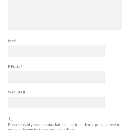
İsim*
E-Posta*
Web Sitesi
Daha sonraki yorumlarımda kullanılması için adım, e-posta adresim
ve site adresim bu tarayıcıya kaydedilsin.