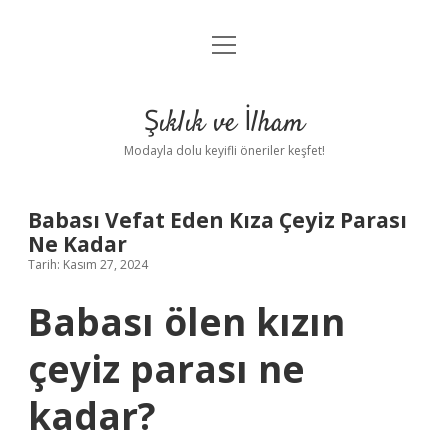
menüyü
Anasayfa
aç
Gizlilik Politikası
Şıklık ve İlham
Yasal Uyarı
Modayla dolu keyifli öneriler keşfet!
Hakkımızda
Babası Vefat Eden Kıza Çeyiz Parası
Ne Kadar
Tarih: Kasım 27, 2024
Babası ölen kızın
çeyiz parası ne
kadar?