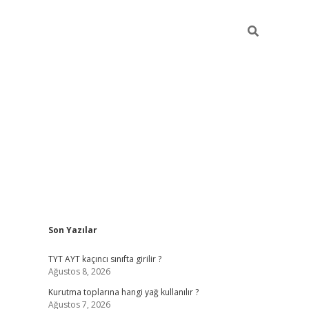
Sidebar
Son Yazılar
betexper giriş
betexpergir.net
TYT AYT kaçıncı sınıfta girilir ?
Ağustos 8, 2026
Kurutma toplarına hangi yağ kullanılır ?
Ağustos 7, 2026