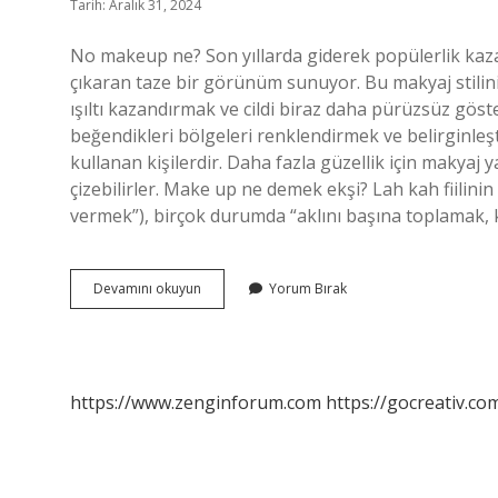
Tarih: Aralık 31, 2024
No makeup ne? Son yıllarda giderek popülerlik kaza
çıkaran taze bir görünüm sunuyor. Bu makyaj stilini
ışıltı kazandırmak ve cildi biraz daha pürüzsüz gös
beğendikleri bölgeleri renklendirmek ve belirginleşt
kullanan kişilerdir. Daha fazla güzellik için makyaj y
çizebilirler. Make up ne demek ekşi? Lah kah fiilinin 
vermek”), birçok durumda “aklını başına toplamak, 
No
Devamını okuyun
Yorum Bırak
Make
Up
Nedir
https://www.zenginforum.com
https://gocreativ.com