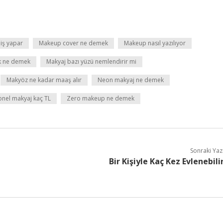
iş yapar
Makeup cover ne demek
Makeup nasıl yazılıyor
k ne demek
Makyaj bazı yüzü nemlendirir mi
Makyöz ne kadar maaş alır
Neon makyaj ne demek
onel makyaj kaç TL
Zero makeup ne demek
Sonraki Yaz
Bir Kişiyle Kaç Kez Evlenebili