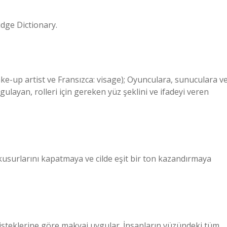
dge Dictionary.
ake-up artist ve Fransızca: visage); Oyunculara, sunuculara v
layan, rolleri için gereken yüz şeklini ve ifadeyi veren
 kusurlarını kapatmaya ve cilde eşit bir ton kazandırmaya
n isteklerine göre makyaj uygular. İnsanların yüzündeki tüm