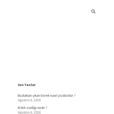
Sidebar
Son Yazılar
betexper giriş
betexpergir.net
Buzluktan çıkan börek nasıl çözdürülür ?
Ağustos 6, 2026
KUKA özelliği nedir ?
Ağustos 6, 2026