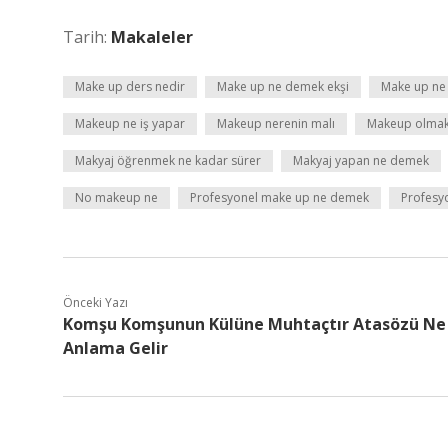
Tarih:
Makaleler
Make up ders nedir
Make up ne demek ekşi
Make up ne 
Makeup ne iş yapar
Makeup nerenin malı
Makeup olma
Makyaj öğrenmek ne kadar sürer
Makyaj yapan ne demek
No makeup ne
Profesyonel make up ne demek
Profesy
Önceki Yazı
Komşu Komşunun Külüne Muhtaçtır Atasözü Ne
Anlama Gelir