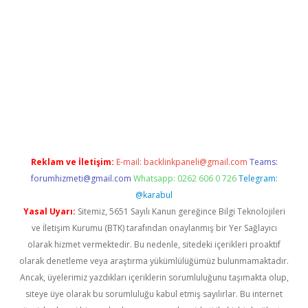
xper giriş
betexpergir.net
Reklam ve İletişim:
E-mail:
backlinkpaneli@gmail.com
Teams:
forumhizmeti@gmail.com
Whatsapp: 0262 606 0 726
Telegram:
@karabul
Yasal Uyarı:
Sitemiz, 5651 Sayılı Kanun gereğince Bilgi Teknolojileri
ve İletişim Kurumu (BTK) tarafından onaylanmış bir Yer Sağlayıcı
olarak hizmet vermektedir. Bu nedenle, sitedeki içerikleri proaktif
olarak denetleme veya araştırma yükümlülüğümüz bulunmamaktadır.
Ancak, üyelerimiz yazdıkları içeriklerin sorumluluğunu taşımakta olup,
siteye üye olarak bu sorumluluğu kabul etmiş sayılırlar. Bu internet