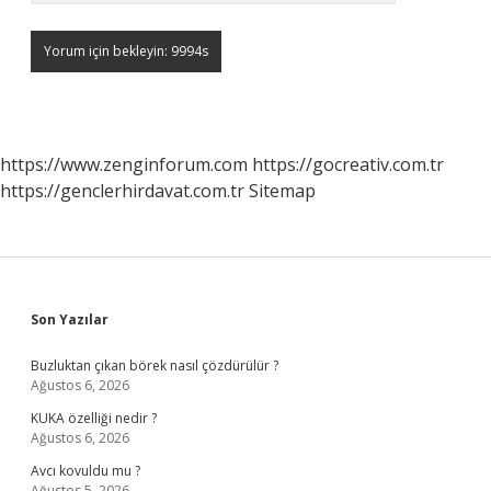
https://www.zenginforum.com
https://gocreativ.com.tr
https://genclerhirdavat.com.tr
Sitemap
Sidebar
Son Yazılar
Buzluktan çıkan börek nasıl çözdürülür ?
Ağustos 6, 2026
KUKA özelliği nedir ?
Ağustos 6, 2026
Avcı kovuldu mu ?
Ağustos 5, 2026