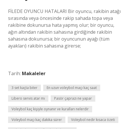
FİLEDE OYUNCU HATALARI Bir oyuncu, rakibin atağı
sırasında veya öncesinde rakip sahada topa veya
rakibine dokunursa hata yapmış olur; bir oyuncu,
ağın altından rakibin sahasına girdiğinde rakibin
sahasına dokunursa; bir oyuncunun ayağı (tüm
ayakları) rakibin sahasına girerse;
Tarih:
Makaleler
3 set kaçta biter
En uzun voleybol maçı kaç saat
Libero servis atar mı
Pasör çaprazı ne yapar
Voleybol kaç kişiyle oynanır ve kuralları nelerdir
Voleybol maçı kaç dakika sürer
Voleybol nedir kısaca özeti