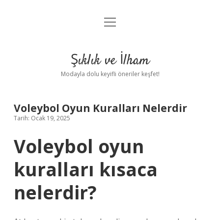
menüyü
Anasayfa
aç
Gizlilik Politikası
Şıklık ve İlham
Yasal Uyarı
Modayla dolu keyifli öneriler keşfet!
Hakkımızda
Voleybol Oyun Kuralları Nelerdir
Tarih: Ocak 19, 2025
Voleybol oyun
kuralları kısaca
nelerdir?