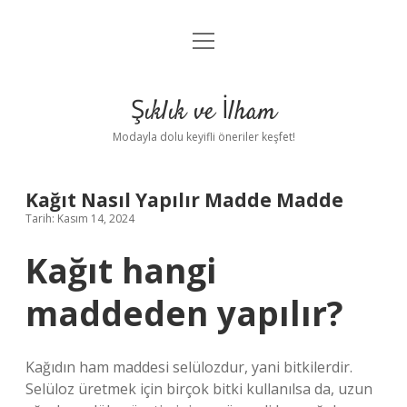
menüyü
Anasayfa
aç
Gizlilik Politikası
Şıklık ve İlham
Yasal Uyarı
Modayla dolu keyifli öneriler keşfet!
Hakkımızda
Kağıt Nasıl Yapılır Madde Madde
Tarih: Kasım 14, 2024
Kağıt hangi
maddeden yapılır?
Kağıdın ham maddesi selülozdur, yani bitkilerdir.
Selüloz üretmek için birçok bitki kullanılsa da, uzun