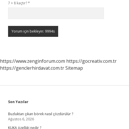
7 + 8 kaçtır?
*
https://www.zenginforum.com
https://gocreativ.com.tr
https://genclerhirdavat.com.tr
Sitemap
Sidebar
Son Yazılar
Buzluktan çıkan börek nasıl çözdürülür ?
Ağustos 6, 2026
KUKA özelliği nedir ?