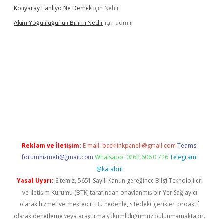
Konyaray Banliyö Ne Demek
için
Nehir
Akım Yoğunluğunun Birimi Nedir
için
admin
texper giriş
betexpergir.net
Reklam ve İletişim:
E-mail:
backlinkpaneli@gmail.com
Teams:
forumhizmeti@gmail.com
Whatsapp: 0262 606 0 726
Telegram:
@karabul
Yasal Uyarı:
Sitemiz, 5651 Sayılı Kanun gereğince Bilgi Teknolojileri
ve İletişim Kurumu (BTK) tarafından onaylanmış bir Yer Sağlayıcı
olarak hizmet vermektedir. Bu nedenle, sitedeki içerikleri proaktif
olarak denetleme veya araştırma yükümlülüğümüz bulunmamaktadır.