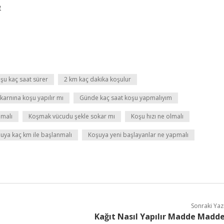
e
şu kaç saat sürer
2 km kaç dakika koşulur
karnına koşu yapılır mı
Günde kaç saat koşu yapmalıyım
lmalı
Koşmak vücudu şekle sokar mı
Koşu hızı ne olmalı
uya kaç km ile başlanmalı
Koşuya yeni başlayanlar ne yapmalı
Sonraki Yaz
Kağıt Nasıl Yapılır Madde Madd