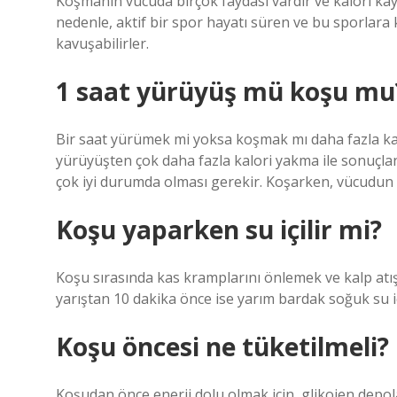
Koşmanın vücuda birçok faydası vardır ve kalori ka
nedenle, aktif bir spor hayatı süren ve bu sporlara 
kavuşabilirler.
1 saat yürüyüş mü koşu mu
Bir saat yürümek mi yoksa koşmak mı daha fazla ka
yürüyüşten çok daha fazla kalori yakma ile sonuçlanı
çok iyi durumda olması gerekir. Koşarken, vücudun tü
Koşu yaparken su içilir mi?
Koşu sırasında kas kramplarını önlemek ve kalp atış 
yarıştan 10 dakika önce ise yarım bardak soğuk su i
Koşu öncesi ne tüketilmeli?
Koşudan önce enerji dolu olmak için, glikojen depola