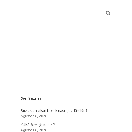
Sidebar
Son Yazılar
betexper giriş
betexpergir.net
Buzluktan çıkan börek nasıl çözdürülür ?
Ağustos 6, 2026
KUKA özelliği nedir ?
Ağustos 6, 2026