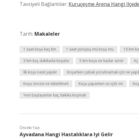
Tavsiyeli Bağlantılar:
Kuruçeşme Arena Hangi Ilçed
Tarih:
Makaleler
1 saat koşu kaç km
1 saat yürüyüş mü koşu mu
10 km ko
3 km kaç dakikada koşulur
5 km koşu ne kadar sürer
Aç 
İlk koşu nasıl yapılır
Koşarken çabuk yorulmamak için ne yapı
Koşu öncesi ne tüketilmeli
Koşu yaparken su içilir mi
Koş
Yeni başlayanlar kaç dakika koşmalı
Önceki Yazı
Ayvadana Hangi Hastalıklara Iyi Gelir