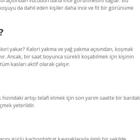
ybı açısından vücudun daha ince görünmesini sağlar. Bu
koşuyu da dahil eden kişiler daha ince ve fit bir görünüme
?
lori yakar? Kalori yakma ve yağ yakma açısından, koşmak
r. Ancak, bir saat boyunca sürekli koşabilmek için kişinin
m kasları aktif olarak çalışır.
hızındaki artışı telafi etmek için son yarım saatte bir bardak
çmek yeterlidir.
rını güçlü karbonhidrat kaynaklarıyla ılımlı bir şekilde